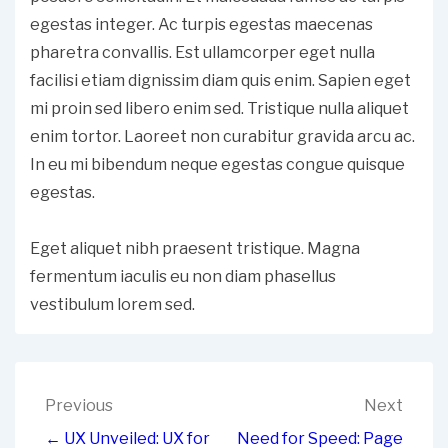
egestas integer. Ac turpis egestas maecenas
pharetra convallis. Est ullamcorper eget nulla
facilisi etiam dignissim diam quis enim. Sapien eget
mi proin sed libero enim sed. Tristique nulla aliquet
enim tortor. Laoreet non curabitur gravida arcu ac.
In eu mi bibendum neque egestas congue quisque
egestas.
Eget aliquet nibh praesent tristique. Magna
fermentum iaculis eu non diam phasellus
vestibulum lorem sed.
Post
Previous
Next
← UX Unveiled: UX for
Need for Speed: Page