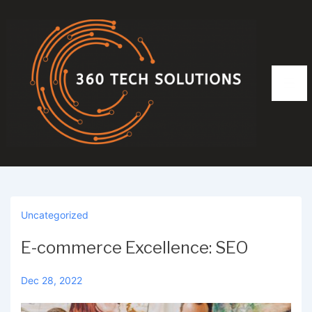
↓
Skip
to
Main
Content
Men
Uncategorized
E-commerce Excellence: SEO
Dec 28, 2022